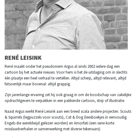
RENÉ LEISINK
René maakt onder het pseudoniem Argus al sinds 2002 iedere dag een
cartoon bij het actuele nieuws. Voor hem is het de uitdaging om in slechts
één plaatje een heel verhaal te vertellen. Altijd scherp, altijd relevant, altijd
fatsoenlijk maar bovenal: altijd grappig.
Zijn jarenlange ervaring zet hij ook graag in om de boodschap van zakelijke
opdrachtgevers te verpakken in een pakkende cartoon, strip of illustratie.
Naast Argus werkt René Leisink aan een breed scala andere projecten. Scouts
& Squirrels (legpuzzels voor scouts), Cat & Dog (leesboekjes in eenvoudig
Engels die wereldwijd gelezen worden) en Amorfati (een serie korte
misdaadverhalen in samenwerking met diverse tekenaars).