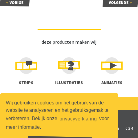
<
VORIGE
VOLGENDE
>
deze producten maken wij
STRIPS
ILLUSTRATIES
ANIMATIES
Wij gebruiken cookies om het gebruik van de
Volg,
mail
of bel ons!
024 - 356 48 25
website te analyseren en het gebruiksgemak te
verbeteren. Bekijk onze
privacyverklaring
voor
meer informatie.
Studio Noodweer
|
Graafseweg 274
|
Nijmegen
|
024
- 356 48 25
|
studio@noodweer.nl