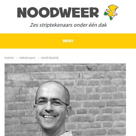
Zes striptekenaars onder één dak
MENU
home
tekenaars
rené leisink