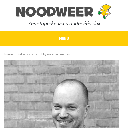
Zes striptekenaars onder één dak
MENU
home
tekenaars
robby van der meulen