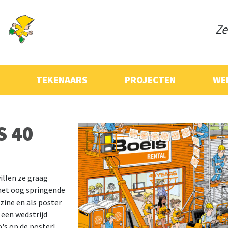
Ze
TEKENAARS
PROJECTEN
WE
S 40
willen ze graag
 het oog springende
azine en als poster
 een wedstrijd
's op de poster!