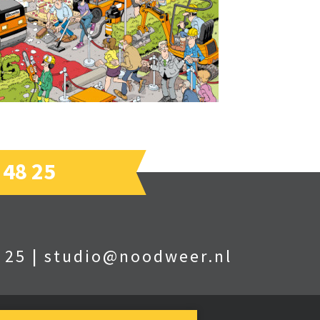
 48 25
 25
|
studio@noodweer.nl