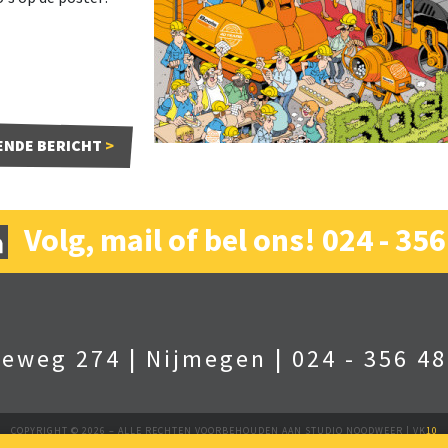
ENDE
BERICHT
>
Volg,
mail
of bel ons!
024 - 356
seweg 274
|
Nijmegen
|
024 - 356 48
COPYRIGHT © 2026 – ALLE RECHTEN VOORBEHOUDEN AAN STUDIO NOODWEER |
VK
10