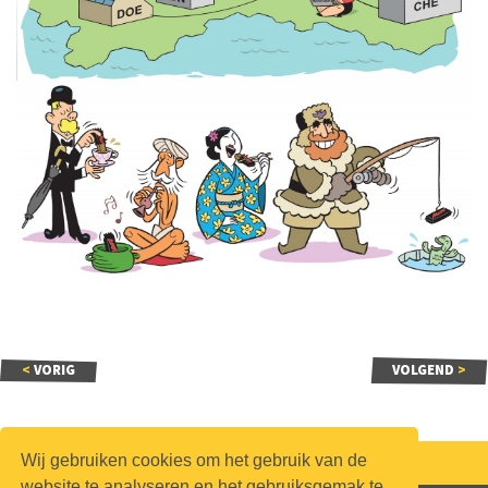
<
VORIG
VOLGEND
>
Wij gebruiken cookies om het gebruik van de
Volg,
mail
of bel ons!
024 - 356 48 25
website te analyseren en het gebruiksgemak te